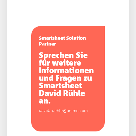
Smartsheet Solution
Partner
Sprechen Sie
für weitere
Informationen
und Fragen zu
Smartsheet
David Rühle
an.
david.ruehle@on-mc.com