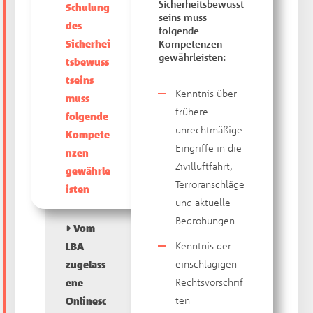
Sicherheitsbewusst
Schulung
seins muss
des
folgende
Sicherhei
Kompetenzen
gewährleisten:
tsbewuss
tseins
Kenntnis über
muss
frühere
folgende
unrechtmäßige
Kompete
Eingriffe in die
nzen
Zivilluftfahrt,
gewährle
Terroranschläge
isten
und aktuelle
Bedrohungen
Vom
Kenntnis der
LBA
einschlägigen
zugelass
Rechtsvorschrif
ene
ten
Onlinesc