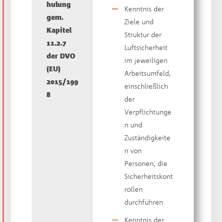
hulung
Kenntnis der
gem.
Ziele und
Kapitel
Struktur der
11.2.7
Luftsicherheit
der DVO
im jeweiligen
(EU)
Arbeitsumfeld,
2015/199
einschließlich
8
der
Verpflichtunge
n und
Zuständigkeite
n von
Personen, die
Sicherheitskont
rollen
durchführen
Kenntnis der